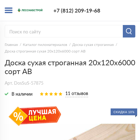
+7 (812) 209-1
+7 (812) 209-19-68
Заказать з
Главная
Каталог пиломатериалов
Доска сухая строганная
Доска строганная сухая 20х120х6000 сорт АВ
Доска сухая строганная 20х120х6000
сорт АВ
Арт. DosSuS-57875
11 отзывов
В наличии
СКИДКА 10%