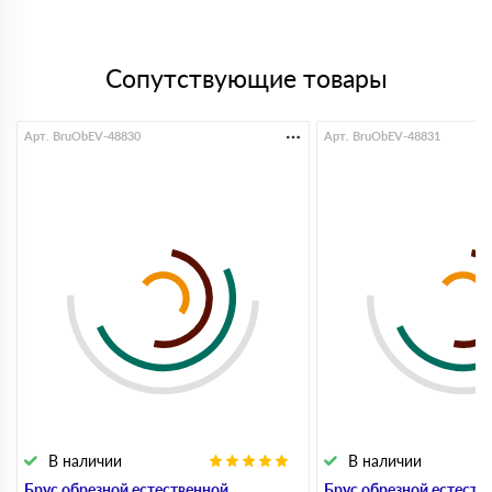
Сопутствующие товары
Арт. BruObEV-48830
Арт. BruObEV-48831
В наличии
В наличии
Брус обрезной естественной
Брус обрезной естеств