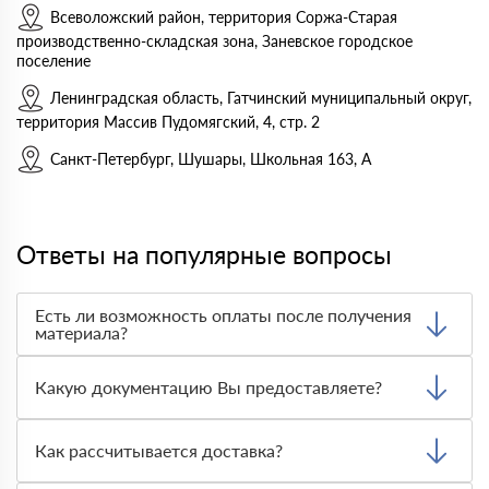
Всеволожский район, территория Соржа-Старая
производственно-складская зона, Заневское городское
поселение
Ленинградская область, Гатчинский муниципальный округ,
территория Массив Пудомягский, 4, стр. 2
Санкт-Петербург, Шушары, Школьная 163, А
Ответы на популярные вопросы
Есть ли возможность оплаты после получения
материала?
Да. Самый распространенный способ оплаты у нас -
оплата по факту получения товара. При этом, если
Какую документацию Вы предоставляете?
доставленный товар был ненадлежащего качества, то
Вы вправе от него отказаться.
С каждой товарной позицией мы предоставляем все
сертификаты и паспорта качества, а также товарно-
Как рассчитывается доставка?
транспортную накладную.