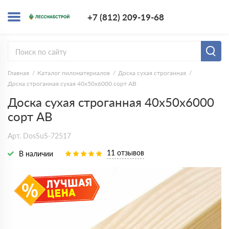
+7 (812) 209-1
+7 (812) 209-19-68
Заказать з
Главная
Каталог пиломатериалов
Доска сухая строганная
Доска строганная сухая 40х50х6000 сорт AB
Доска сухая строганная 40х50х6000
сорт AB
Арт. DosSuS-72517
11 отзывов
В наличии