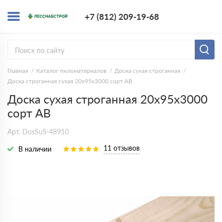
+7 (812) 209-1
+7 (812) 209-19-68
Заказать з
Главная
Каталог пиломатериалов
Доска сухая строганная
Доска строганная сухая 20х95х3000 сорт АВ
Доска сухая строганная 20х95х3000
сорт АВ
Арт. DosSuS-48910
11 отзывов
В наличии