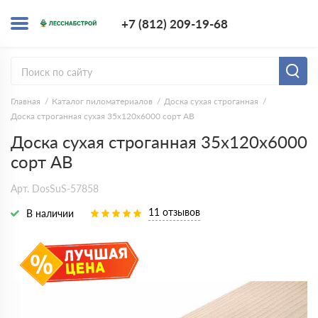
+7 (812) 209-1
+7 (812) 209-19-68
Заказать з
Главная
Каталог пиломатериалов
Доска сухая строганная
Доска строганная сухая 35х120х6000 сорт АВ
Доска сухая строганная 35х120х6000
сорт АВ
Арт. DosSuS-57858
11 отзывов
В наличии