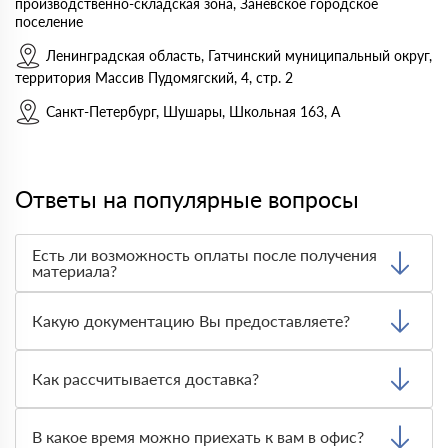
производственно-складская зона, Заневское городское
поселение
Ленинградская область, Гатчинский муниципальный округ,
территория Массив Пудомягский, 4, стр. 2
Санкт-Петербург, Шушары, Школьная 163, А
Ответы на популярные вопросы
Есть ли возможность оплаты после получения
материала?
Да. Самый распространенный способ оплаты у нас -
оплата по факту получения товара. При этом, если
Какую документацию Вы предоставляете?
доставленный товар был ненадлежащего качества, то
Вы вправе от него отказаться.
С каждой товарной позицией мы предоставляем все
сертификаты и паспорта качества, а также товарно-
Как рассчитывается доставка?
транспортную накладную.
После оформления заявки с Вами свяжется
персональный менеджер для уточнения деталей заказа.
В какое время можно приехать к вам в офис?