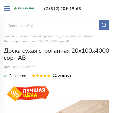
+7 (812) 209-1
+7 (812) 209-19-68
Заказать з
Главная
Каталог пиломатериалов
Доска сухая строганная
Доска строганная сухая 20х100х4000 сорт AB
Доска сухая строганная 20х100х4000
сорт AB
Арт. DosSuS-68722
11 отзывов
В наличии