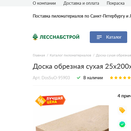
О компании
Доставка и оплата
Покраска
Поставка пиломатериалов по Санкт-Петербургу и 
Каталог
Перейти в каталог
Главная
Каталог пиломатериалов
Доска сухая обрезна
Доска обрезная сухая 25х200
Доска
Брус
Арт. DosSuO-95903
В наличии
Брусок
Рейка
4 при