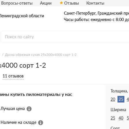
Вопросы-ответы
Акции
Отзывы
Контакты
Санкт-Петербург, Гражданский про
Ленинградской области
Часы работы: ежедневно с 8:00 д
я
Доска обрезная сухая 25х200х4000 сорт 1-2
х4000 сорт 1-2
Доска
Доска ест. влаж.
Доска сухая
11 отзывов
Доска строганная
Доска антисеп.
Доска из осины
Толщина,
чины купить пиломатериалы у нас
20
25
4
Лучшая цена
Ширина
25
40
5
Наличие на складе
Сорт