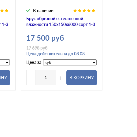
В наличии
В налич
Брус обрезной естественной
Брус обрез
 1-3
влажности 150х150х6000 сорт 1-3
влажности 
17 500
руб
17 500
17 698
руб
Цена действительна до 08.08
Цена за
Цена за
-
+
-
ИНУ
В КОРЗИНУ