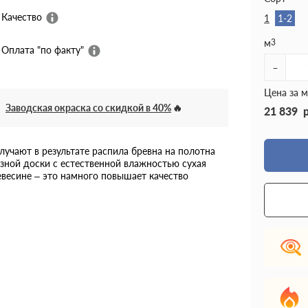
Качество
1
1-2
м
3
Оплата "по факту"
-
Цена за м
Заводская окраска со скидкой в 40%
21 839
лучают в результате распила бревна на полотна
зной доски с естественной влажностью сухая
евесине – это намного повышает качество