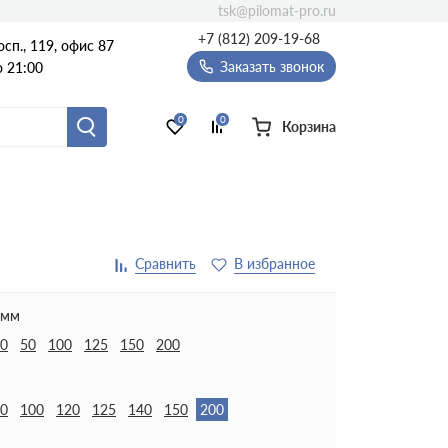
tsk@pilomat-pro.ru
+7 (812) 209-19-68
сп., 119, офис 87
Заказать звонок
о 21:00
0
0
Корзина
 мм
0
50
100
125
150
200
0
100
120
125
140
150
200