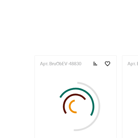
Арт. BruObEV-48830
Арт.