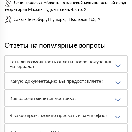
Ленинградская область, Гатчинский муниципальный округ,
территория Массив Пудомягский, 4, стр. 2
Санкт-Петербург, Шушары, Школьная 163, А
Ответы на популярные вопросы
Есть ли возможность оплаты после получения
материала?
Да. Самый распространенный способ оплаты у нас -
оплата по факту получения товара. При этом, если
Какую документацию Вы предоставляете?
доставленный товар был ненадлежащего качества, то
Вы вправе от него отказаться.
С каждой товарной позицией мы предоставляем все
сертификаты и паспорта качества, а также товарно-
Как рассчитывается доставка?
транспортную накладную.
После оформления заявки с Вами свяжется
персональный менеджер для уточнения деталей заказа.
В какое время можно приехать к вам в офис?
Далее он передает заявку нашему логисту для оценки
стоимости и сроков доставки, которые впоследствии и
Вы можете приехать к нам в офис по адресу: Санкт-
оглашаются заказчику.
Петербург, Гражданский просп., 119, офис 87 Режим