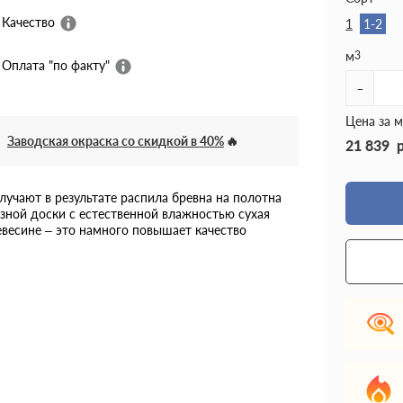
Качество
1
1-2
м
3
Оплата "по факту"
-
Цена за м
Заводская окраска со скидкой в 40%
21 839
лучают в результате распила бревна на полотна
зной доски с естественной влажностью сухая
евесине – это намного повышает качество