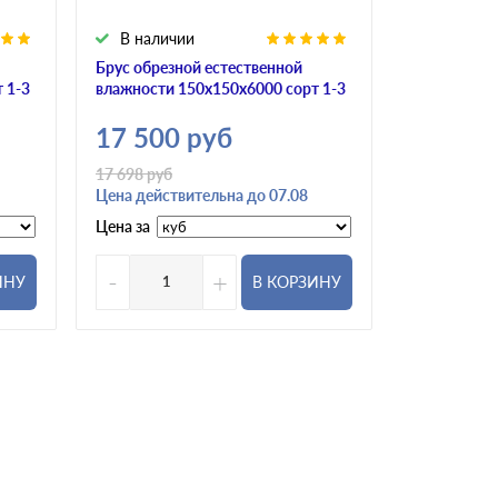
В наличии
В налич
Брус обрезной естественной
Брус обрез
 1-3
влажности 150х150х6000 сорт 1-3
влажности 
17 500
руб
17 500
17 698
руб
Цена действительна до 07.08
Цена за
Цена за
-
+
-
ИНУ
В КОРЗИНУ