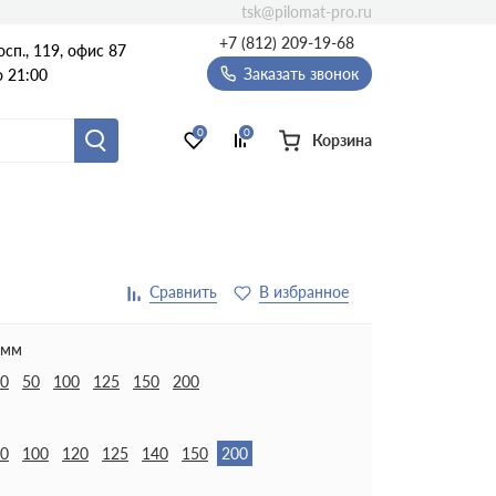
tsk@pilomat-pro.ru
+7 (812) 209-19-68
сп., 119, офис 87
Заказать звонок
о 21:00
0
0
Корзина
 мм
0
50
100
125
150
200
0
100
120
125
140
150
200