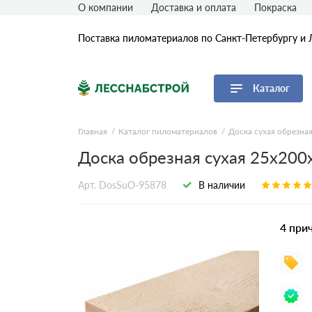
О компании
Доставка и оплата
Покраска
Поставка пиломатериалов по Санкт-Петербургу и 
Каталог
Перейти в каталог
Главная
Каталог пиломатериалов
Доска сухая обрезна
Доска обрезная сухая 25х200
Доска
Брус
Арт. DosSuO-95878
В наличии
Брусок
Рейка
4 при