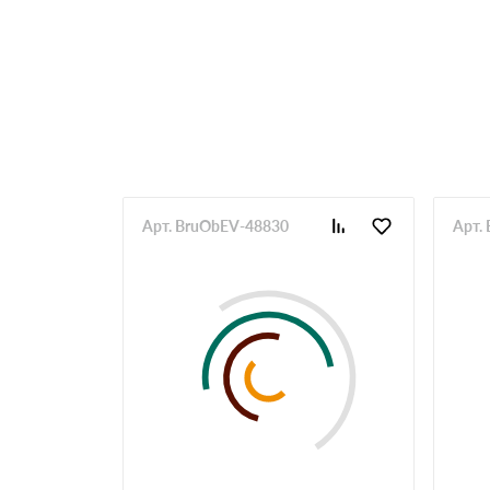
Арт. BruObEV-48830
Арт.