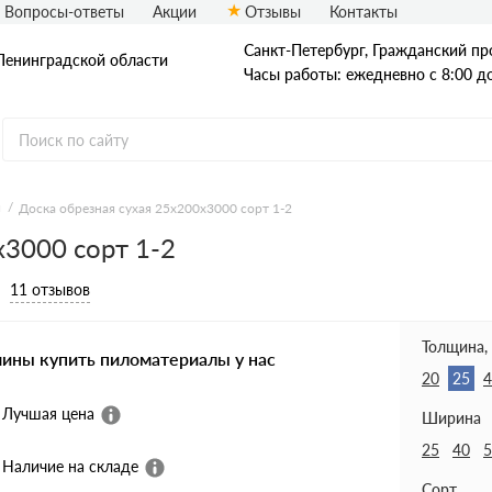
Вопросы-ответы
Акции
Отзывы
Контакты
Санкт-Петербург, Гражданский про
Ленинградской области
Часы работы: ежедневно с 8:00 д
я
Доска обрезная сухая 25х200х3000 сорт 1-2
х3000 сорт 1-2
Доска
Доска ест. влаж.
Доска сухая
11 отзывов
Доска строганная
Доска антисеп.
Доска из осины
Толщина,
чины купить пиломатериалы у нас
20
25
4
Лучшая цена
Ширина
25
40
5
Наличие на складе
Сорт