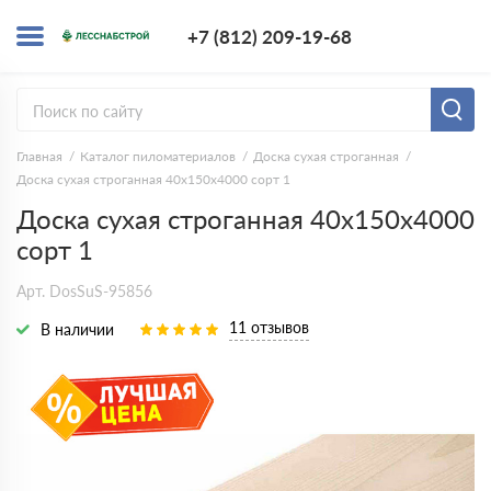
+7 (812) 209-1
+7 (812) 209-19-68
Заказать з
Главная
Каталог пиломатериалов
Доска сухая строганная
Доска сухая строганная 40х150х4000 сорт 1
Доска сухая строганная 40х150х4000
сорт 1
Арт. DosSuS-95856
11 отзывов
В наличии