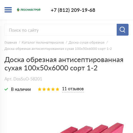
+7 (812) 209-1
+7 (812) 209-19-68
Заказать з
Главная
Каталог пиломатериалов
Доска сухая обрезная
Доска обрезная антисептированная сухая 100х50х6000 сорт 1-2
Доска обрезная антисептированная
сухая 100х50х6000 сорт 1-2
Арт. DosSuO-58201
11 отзывов
В наличии