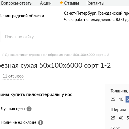
Вопросы-ответы
Акции
Отзывы
Контакты
Санкт-Петербург, Гражданский про
Ленинградской области
Часы работы: ежедневно с 8:00 д
я
Доска антисептированная обрезная сухая 50х100х6000 сорт 1-2
езная сухая 50х100х6000 сорт 1-2
Доска
Доска ест. влаж.
Доска сухая
11 отзывов
Доска строганная
Доска антисеп.
Доска из осины
Толщина,
чины купить пиломатериалы у нас
25
40
5
Лучшая цена
Ширина
25
40
5
Наличие на складе
Сорт