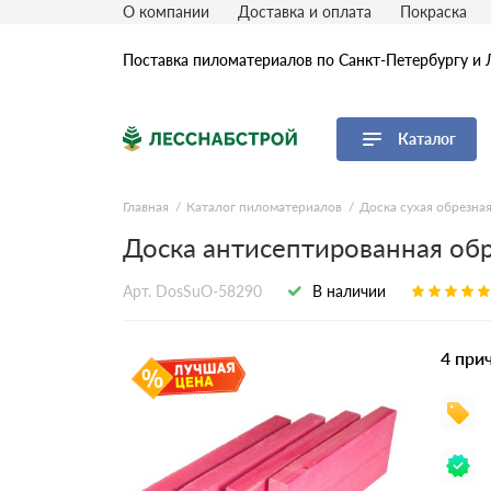
О компании
Доставка и оплата
Покраска
Поставка пиломатериалов по Санкт-Петербургу и 
Каталог
Перейти в каталог
Главная
Каталог пиломатериалов
Доска сухая обрезна
Доска антисептированная обр
Доска
Брус
Арт. DosSuO-58290
В наличии
Брусок
Рейка
4 при