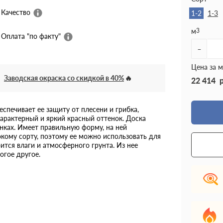
Качество
1-2
1-3
м
3
Оплата "по факту"
-
Цена за м
Заводская окраска со скидкой в 40%
22 414
спечивает ее защиту от плесени и грибка,
характерный и яркий красный оттенок. Доска
нках. Имеет правильную форму, на ней
окому сорту, поэтому ее можно использовать для
ится влаги и атмосферного грунта. Из нее
огое другое.