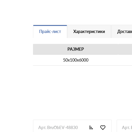
Прайс-лист
Характеристики
Доставк
РАЗМЕР
50х100х6000
Арт. BruObEV-48830
Арт.