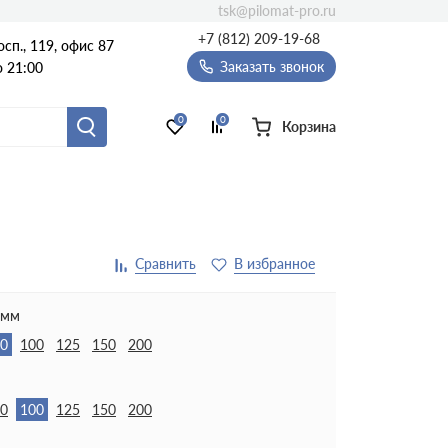
tsk@pilomat-pro.ru
+7 (812) 209-19-68
сп., 119, офис 87
Заказать звонок
о 21:00
0
0
Корзина
 мм
0
100
125
150
200
0
100
125
150
200