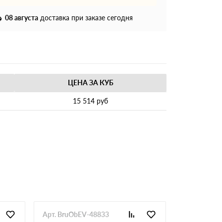
08 августа
доставка при заказе сегодня
ЦЕНА ЗА КУБ
15 514 руб
Арт. BruObEV-48833
Арт. BruOb