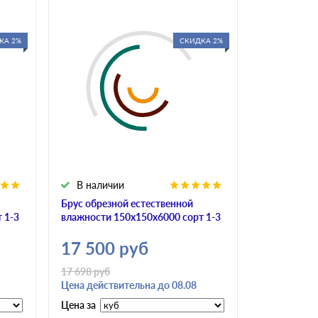
КА 2%
СКИДКА 2%
В наличии
В налич
Брус обрезной естественной
Брус обрез
 1-3
влажности 150х150х6000 сорт 1-3
влажности 
17 500
руб
17 500
17 698
руб
Цена действительна до 08.08
Цена за
Цена за