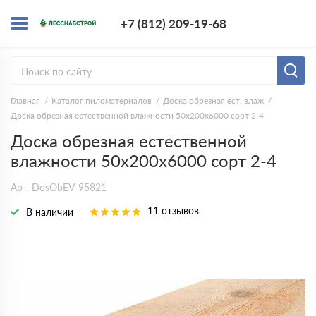
+7 (812) 209-1
+7 (812) 209-19-68
Заказать з
Главная
Каталог пиломатериалов
Доска обрезная ест. влаж
Доска обрезная естественной влажности 50х200х6000 сорт 2-4
Доска обрезная естественной
влажности 50х200х6000 сорт 2-4
Арт. DosObEV-95821
11 отзывов
В наличии