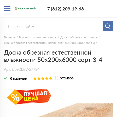
+7 (812) 209-1
+7 (812) 209-19-68
Заказать з
Главная
Каталог пиломатериалов
Доска обрезная ест. влаж
Доска обрезная естественной влажности 50х200х6000 сорт 3-4
Доска обрезная естественной
влажности 50х200х6000 сорт 3-4
Арт. DosObEV-57784
11 отзывов
В наличии