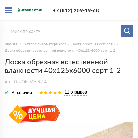
+7 (812) 209-1
+7 (812) 209-19-68
Заказать з
Главная
Каталог пиломатериалов
Доска обрезная ест. влаж
Доска обрезная естественной влажности 40х125х6000 сорт 1-2
Доска обрезная естественной
влажности 40х125х6000 сорт 1-2
Арт. DosObEV-57814
11 отзывов
В наличии