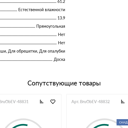
61.2
Естественной влажности
13.9
Прямоугольная
Нет
Нет
ыши, Для обрешетки, Для опалубки
Доска
Сопутствующие товары
 BruObEV-48831
Арт. BruObEV-48832
СКИД