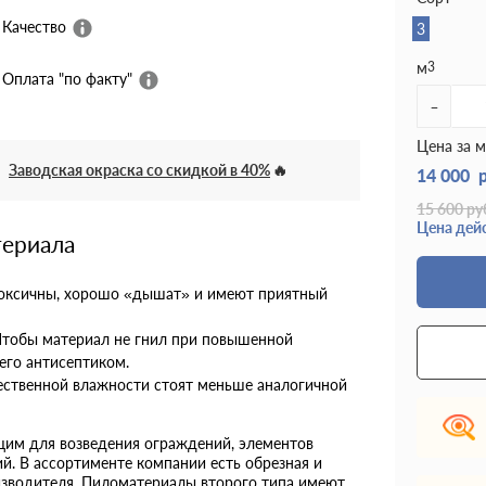
Качество
3
м
3
Оплата "по факту"
-
Цена за м
Заводская окраска со скидкой в 40%
14 000
15 600
ру
Цена дейс
териала
токсичны, хорошо «дышат» и имеют приятный
Чтобы материал не гнил при повышенной
его антисептиком.
ественной влажности стоят меньше аналогичной
им для возведения ограждений, элементов
ий. В ассортименте компании есть обрезная и
изводителя. Пиломатериалы второго типа имеют