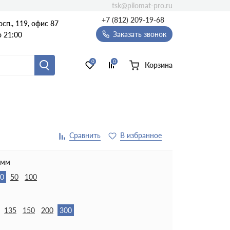
tsk@pilomat-pro.ru
+7 (812) 209-19-68
сп., 119, офис 87
Заказать звонок
о 21:00
0
0
Корзина
 мм
0
50
100
135
150
200
300