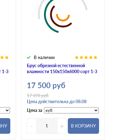
В наличии
В налич
Брус обрезной естественной
Брус обрез
 1-3
влажности 150х150х6000 сорт 1-3
влажности 
17 500
руб
17 500
17 698
руб
Цена действительна до 08.08
Цена за
Цена за
-
+
-
ИНУ
В КОРЗИНУ