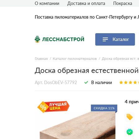
О компании
Доставка и оплата
Покраска
Поставка пиломатериалов по Санкт-Петербургу и 
Каталог
Перейти в каталог
Главная
Каталог пиломатериалов
Доска обрезная ест. 
Доска обрезная естественной
Доска
Брус
Арт. DosObEV-57792
В наличии
Брусок
Рейка
4 при
СКИДКА 11%