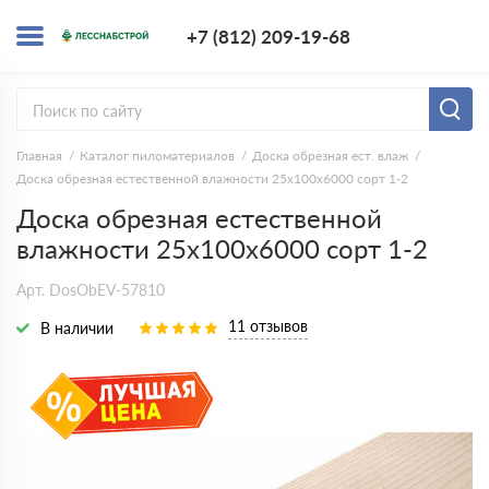
+7 (812) 209-1
+7 (812) 209-19-68
Заказать з
Главная
Каталог пиломатериалов
Доска обрезная ест. влаж
Доска обрезная естественной влажности 25х100х6000 сорт 1-2
Доска обрезная естественной
влажности 25х100х6000 сорт 1-2
Арт. DosObEV-57810
11 отзывов
В наличии