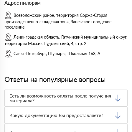
Адрес пилорам
Всеволожский район, территория Соржа-Старая
производственно-складская зона, Заневское городское
поселение
Ленинградская область, Гатчинский муниципальный округ,
территория Массив Пудомягский, 4, стр. 2
Санкт-Петербург, Шушары, Школьная 163, А
Ответы на популярные вопросы
Есть ли возможность оплаты после получения
материала?
Да. Самый распространенный способ оплаты у нас -
оплата по факту получения товара. При этом, если
Какую документацию Вы предоставляете?
доставленный товар был ненадлежащего качества, то
Вы вправе от него отказаться.
С каждой товарной позицией мы предоставляем все
сертификаты и паспорта качества, а также товарно-