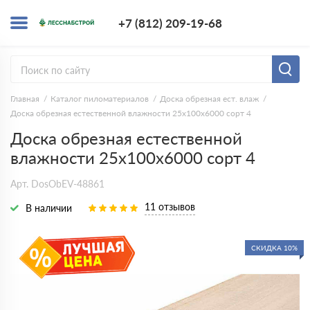
+7 (812) 209-1
+7 (812) 209-19-68
Заказать з
Главная
Каталог пиломатериалов
Доска обрезная ест. влаж
Доска обрезная естественной влажности 25х100х6000 сорт 4
Доска обрезная естественной
влажности 25х100х6000 сорт 4
Арт. DosObEV-48861
11 отзывов
В наличии
СКИДКА 10%