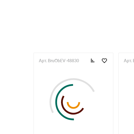
Арт. BruObEV-48830
Арт.