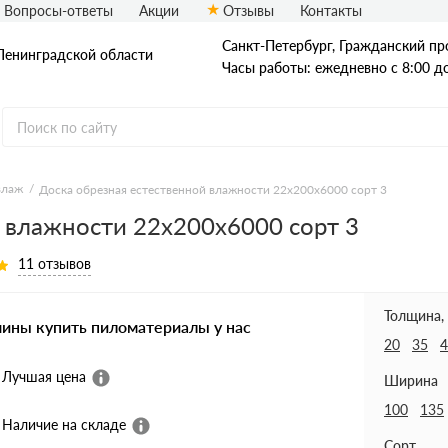
Вопросы-ответы
Акции
Отзывы
Контакты
Санкт-Петербург, Гражданский про
Ленинградской области
Часы работы: ежедневно с 8:00 д
влаж
Доска обрезная естественной влажности 22х200х6000 сорт 3
 влажности 22х200х6000 сорт 3
Доска
Доска ест. влаж.
Доска сухая
11 отзывов
Доска строганная
Доска антисеп.
Доска из осины
Толщина,
чины купить пиломатериалы у нас
20
35
4
Лучшая цена
Ширина
100
135
Наличие на складе
Сорт