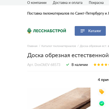
О компании
Доставка и оплата
Покраска
Поставка пиломатериалов по Санкт-Петербургу и 
Каталог
Перейти в каталог
Главная
Каталог пиломатериалов
Доска обрезная ест. 
Доска обрезная естественной
Доска
Брус
Арт. DosObEV-68573
В наличии
Брусок
Рейка
4 при