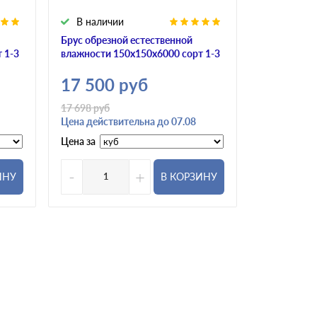
В наличии
В налич
Брус обрезной естественной
Брус обрез
 1-3
влажности 150х150х6000 сорт 1-3
влажности 
17 500
руб
17 500
17 698
руб
Цена действительна до 07.08
Цена за
Цена за
-
+
-
ИНУ
В КОРЗИНУ