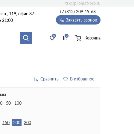
tsk@pilomat-pro.ru
+7 (812) 209-19-68
сп., 119, офис 87
Заказать звонок
о 21:00
0
0
Корзина
 мм
0
50
100
150
200
300