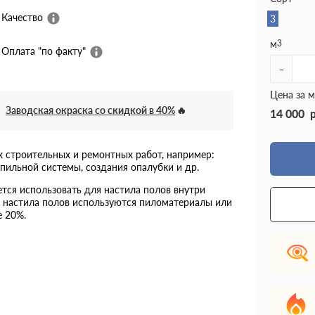
Качество
3
м
3
Оплата "по факту"
-
Цена за м
Заводская окраска со скидкой в 40%
14 000
х строительных и ремонтных работ, например:
опильной системы, создания опалубки и др.
ся использовать для настила полов внутри
я настила полов используются пиломатериалы или
е 20%.