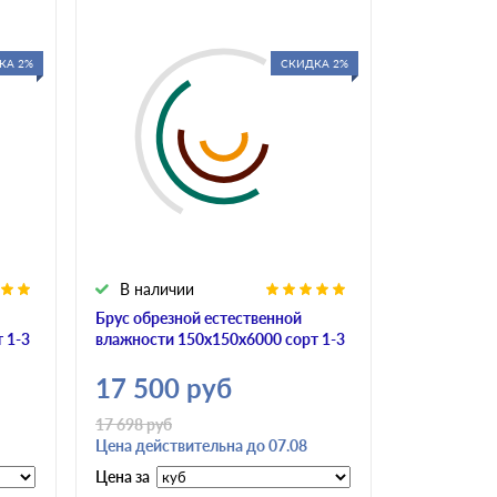
КА 2%
СКИДКА 2%
В наличии
В налич
Брус обрезной естественной
Брус обрез
 1-3
влажности 150х150х6000 сорт 1-3
влажности 
17 500
руб
17 500
17 698
руб
Цена действительна до 07.08
Цена за
Цена за