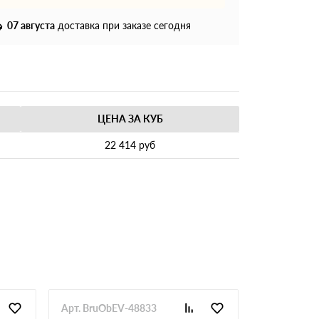
07 августа
доставка при заказе сегодня
ЦЕНА ЗА КУБ
22 414 руб
Арт. BruObEV-48833
Арт. BruOb