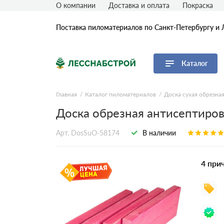
О компании
Доставка и оплата
Покраска
Поставка пиломатериалов по Санкт-Петербургу и 
Каталог
Перейти в каталог
Главная
Каталог пиломатериалов
Доска сухая обрезна
Доска обрезная антисептиров
Доска
Брус
Арт. DosSuO-58174
В наличии
Брусок
Рейка
4 при