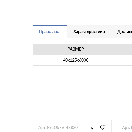
Прайс-лист
Характеристики
Доставк
РАЗМЕР
40х125х6000
Арт. BruObEV-48830
Арт.