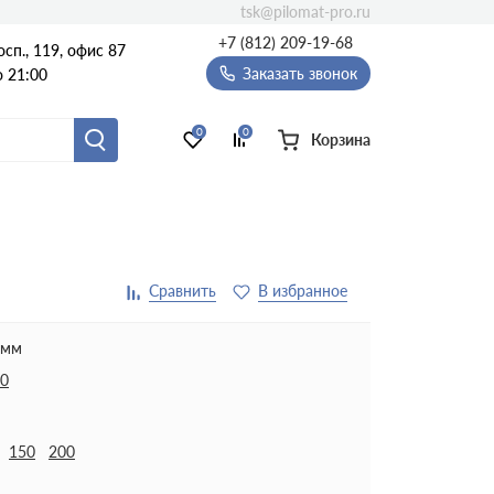
tsk@pilomat-pro.ru
+7 (812) 209-19-68
сп., 119, офис 87
Заказать звонок
о 21:00
0
0
Корзина
 мм
0
150
200