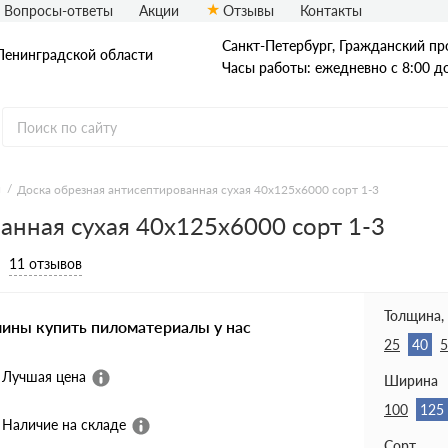
Вопросы-ответы
Акции
Отзывы
Контакты
Санкт-Петербург, Гражданский про
Ленинградской области
Часы работы: ежедневно с 8:00 д
я
Доска обрезная антисептированная сухая 40х125х6000 сорт 1-3
анная сухая 40х125х6000 сорт 1-3
Доска
Доска ест. влаж.
Доска сухая
11 отзывов
Доска строганная
Доска антисеп.
Доска из осины
Толщина,
чины купить пиломатериалы у нас
25
40
5
Лучшая цена
Ширина
100
125
Наличие на складе
Сорт