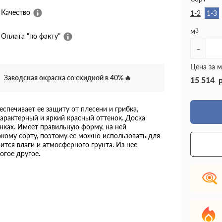
Качество
1-2
1-3
м
3
Оплата "по факту"
-
Цена за м
Заводская окраска со скидкой в 40%
15 514
спечивает ее защиту от плесени и грибка,
характерный и яркий красный оттенок. Доска
нках. Имеет правильную форму, на ней
окому сорту, поэтому ее можно использовать для
ится влаги и атмосферного грунта. Из нее
огое другое.