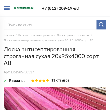
+7 (812) 209-1
+7 (812) 209-19-68
Заказать з
Главная
Каталог пиломатериалов
Доска сухая строганная
Доска антисептированная строганная сухая 20х95х4000 сорт АВ
Доска антисептированная
строганная сухая 20х95х4000 сорт
АВ
Арт. DosSuS-58317
11 отзывов
В наличии