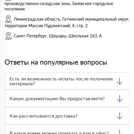
производственно-складская зона, Заневское городское
поселение
Ленинградская область, Гатчинский муниципальный округ,
территория Массив Пудомягский, 4, стр. 2
Санкт-Петербург, Шушары, Школьная 163, А
Ответы на популярные вопросы
Есть ли возможность оплаты после получения
материала?
Да. Самый распространенный способ оплаты у нас -
оплата по факту получения товара. При этом, если
Какую документацию Вы предоставляете?
доставленный товар был ненадлежащего качества, то
Вы вправе от него отказаться.
С каждой товарной позицией мы предоставляем все
сертификаты и паспорта качества, а также товарно-
Как рассчитывается доставка?
транспортную накладную.
После оформления заявки с Вами свяжется
персональный менеджер для уточнения деталей заказа.
В какое время можно приехать к вам в офис?