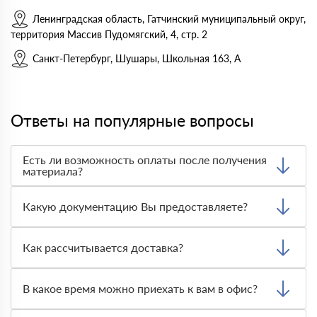
Ленинградская область, Гатчинский муниципальный округ,
территория Массив Пудомягский, 4, стр. 2
Санкт-Петербург, Шушары, Школьная 163, А
Ответы на популярные вопросы
Есть ли возможность оплаты после получения
материала?
Да. Самый распространенный способ оплаты у нас -
оплата по факту получения товара. При этом, если
Какую документацию Вы предоставляете?
доставленный товар был ненадлежащего качества, то
Вы вправе от него отказаться.
С каждой товарной позицией мы предоставляем все
сертификаты и паспорта качества, а также товарно-
Как рассчитывается доставка?
транспортную накладную.
После оформления заявки с Вами свяжется
персональный менеджер для уточнения деталей заказа.
В какое время можно приехать к вам в офис?
Далее он передает заявку нашему логисту для оценки
стоимости и сроков доставки, которые впоследствии и
Вы можете приехать к нам в офис по адресу: Санкт-