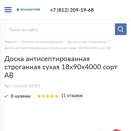
+7 (812) 209-1
+7 (812) 209-19-68
Заказать з
Главная
Каталог пиломатериалов
Доска сухая строганная
Доска антисептированная строганная сухая 18х90х4000 сорт АВ
Доска антисептированная
строганная сухая 18х90х4000 сорт
АВ
Арт. DosSuS-58301
11 отзывов
В наличии