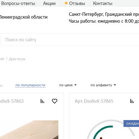
Вопросы-ответы
Акции
Отзывы
Контакты
Санкт-Петербург, Гражданский про
Ленинградской области
Часы работы: ежедневно с 8:00 д
ная
Для пола
Доска
Доска ест. влаж.
Доска сухая
по популярности
по цене
по алфавиту
ь:
Доска строганная
Доска антисеп.
Доска из осины
osSuS-57863
Арт. DosSuS-57865
СКИДКА