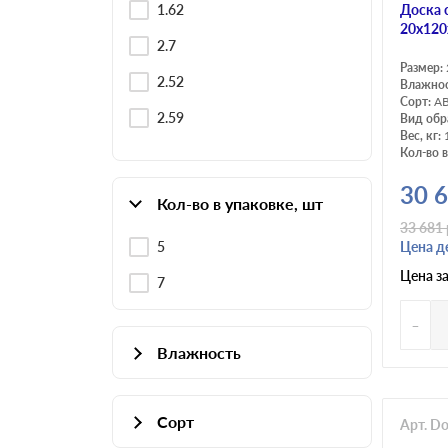
1.62
Доска 
20х120
2.7
Размер:
2.52
Влажно
Сорт:
А
2.59
Вид обр
Вес, кг:
Кол-во в
30 
Кол-во в упаковке, шт
33 681
5
Цена д
Цена з
7
-
Влажность
Сухая
Сорт
Арт. D