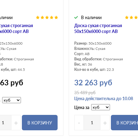
аличии
В наличии
сухая строганная
Доска сухая строганная
х6000 сорт AB
50х150х6000 сорт AB
25x150x6000
Размер:
50x150x6000
сть:
Сухая
Влажность:
Сухая
В
Сорт:
АВ
аботки:
Строганная
Вид обработки:
Строганная
18
Вес, кг:
36
 кубе, шт:
44.5
Кол-во в кубе, шт:
22.3
263
руб
32 263
руб
35 489
руб
Цена действительна до 10.08
а
Цена за
+
-
+
В КОРЗИНУ
В КОРЗИ