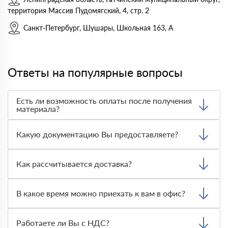
территория Массив Пудомягский, 4, стр. 2
Санкт-Петербург, Шушары, Школьная 163, А
Ответы на популярные вопросы
Есть ли возможность оплаты после получения
материала?
Да. Самый распространенный способ оплаты у нас -
оплата по факту получения товара. При этом, если
Какую документацию Вы предоставляете?
доставленный товар был ненадлежащего качества, то
Вы вправе от него отказаться.
С каждой товарной позицией мы предоставляем все
сертификаты и паспорта качества, а также товарно-
Как рассчитывается доставка?
транспортную накладную.
После оформления заявки с Вами свяжется
персональный менеджер для уточнения деталей заказа.
В какое время можно приехать к вам в офис?
Далее он передает заявку нашему логисту для оценки
стоимости и сроков доставки, которые впоследствии и
Вы можете приехать к нам в офис по адресу: Санкт-
оглашаются заказчику.
Петербург, Гражданский просп., 119, офис 87 Режим
Работаете ли Вы с НДС?