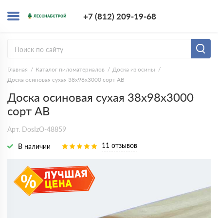
+7 (812) 209-1
+7 (812) 209-19-68
Заказать з
Главная
Каталог пиломатериалов
Доска из осины
Доска осиновая сухая 38х98х3000 сорт АВ
Доска осиновая сухая 38х98х3000
сорт АВ
Арт. DosIzO-48859
11 отзывов
В наличии