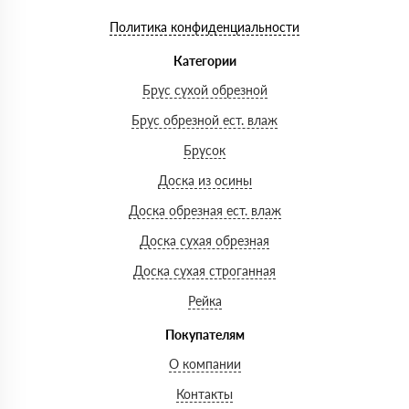
Политика конфиденциальности
Категории
Брус сухой обрезной
Брус обрезной ест. влаж
Брусок
Доска из осины
Доска обрезная ест. влаж
Доска сухая обрезная
Доска сухая строганная
Рейка
Покупателям
О компании
Контакты