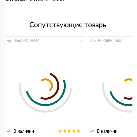
Сопутствующие товары
Арт. BruObEV-48830
Арт. BruObEV-48831
В наличии
В наличии