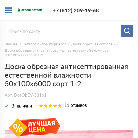
+7 (812) 209-1
+7 (812) 209-19-68
Заказать з
Главная
Каталог пиломатериалов
Доска обрезная ест. влаж
Доска обрезная антисептированная естественной влажности
50х100х6000 сорт 1-2
Доска обрезная антисептированная
естественной влажности
50х100х6000 сорт 1-2
Арт. DosObEV-58161
11 отзывов
В наличии