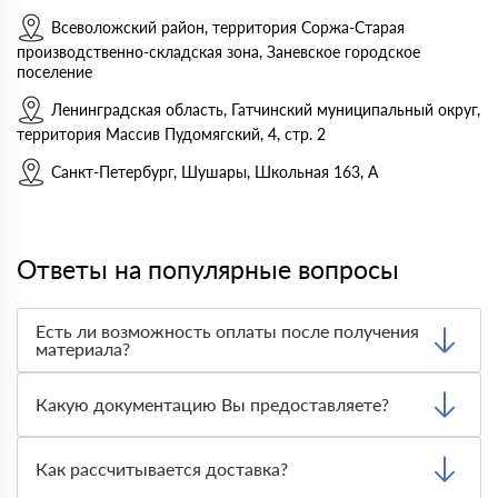
Всеволожский район, территория Соржа-Старая
производственно-складская зона, Заневское городское
поселение
Ленинградская область, Гатчинский муниципальный округ,
территория Массив Пудомягский, 4, стр. 2
Санкт-Петербург, Шушары, Школьная 163, А
Ответы на популярные вопросы
Есть ли возможность оплаты после получения
материала?
Да. Самый распространенный способ оплаты у нас -
оплата по факту получения товара. При этом, если
Какую документацию Вы предоставляете?
доставленный товар был ненадлежащего качества, то
Вы вправе от него отказаться.
С каждой товарной позицией мы предоставляем все
сертификаты и паспорта качества, а также товарно-
Как рассчитывается доставка?
транспортную накладную.