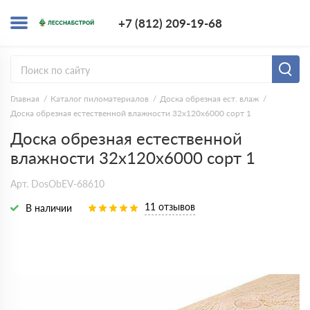
+7 (812) 209-1
+7 (812) 209-19-68
Заказать з
Главная
Каталог пиломатериалов
Доска обрезная ест. влаж
Доска обрезная естественной влажности 32х120х6000 сорт 1
Доска обрезная естественной
влажности 32х120х6000 сорт 1
Арт. DosObEV-68610
11 отзывов
В наличии