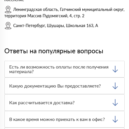
Ленинградская область, Гатчинский муниципальный округ,
территория Массив Пудомягский, 4, стр. 2
Санкт-Петербург, Шушары, Школьная 163, А
Ответы на популярные вопросы
Есть ли возможность оплаты после получения
материала?
Да. Самый распространенный способ оплаты у нас -
оплата по факту получения товара. При этом, если
Какую документацию Вы предоставляете?
доставленный товар был ненадлежащего качества, то
Вы вправе от него отказаться.
С каждой товарной позицией мы предоставляем все
сертификаты и паспорта качества, а также товарно-
Как рассчитывается доставка?
транспортную накладную.
После оформления заявки с Вами свяжется
персональный менеджер для уточнения деталей заказа.
В какое время можно приехать к вам в офис?
Далее он передает заявку нашему логисту для оценки
стоимости и сроков доставки, которые впоследствии и