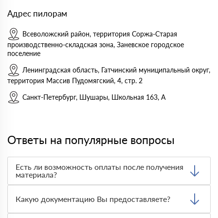
Адрес пилорам
Всеволожский район, территория Соржа-Старая
производственно-складская зона, Заневское городское
поселение
Ленинградская область, Гатчинский муниципальный округ,
территория Массив Пудомягский, 4, стр. 2
Санкт-Петербург, Шушары, Школьная 163, А
Ответы на популярные вопросы
Есть ли возможность оплаты после получения
материала?
Да. Самый распространенный способ оплаты у нас -
оплата по факту получения товара. При этом, если
Какую документацию Вы предоставляете?
доставленный товар был ненадлежащего качества, то
Вы вправе от него отказаться.
С каждой товарной позицией мы предоставляем все