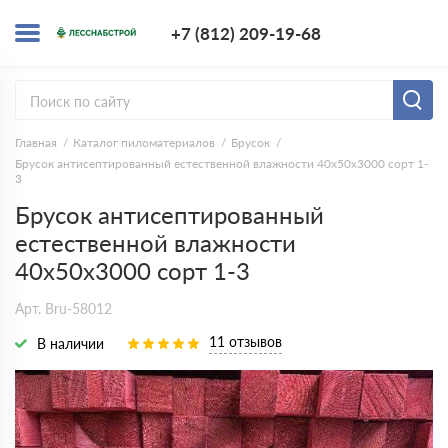
+7 (812) 209-1
+7 (812) 209-19-68
Заказать з
Главная
Каталог пиломатериалов
Брусок
Брусок антисептированный естественной влажности 40х50х3000 сорт 1-
3
Брусок антисептированный
естественной влажности
40х50х3000 сорт 1-3
Арт. Bru-58012
11 отзывов
В наличии