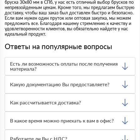
бруска 30x80 мм в СПб, у нас есть отличный выбор брусков по
непревзойденным ценам. Кроме того, мы предлагаем быструю
доставку, чтобы ваш заказ был доставлен быстро и безопасно.
Если вам нужен один пруток или оптовая закупка, мы можем
предложить все. Благодаря нашему стремлению к качеству и
удовлетворенности клиентов, вы обязательно найдете у нас
идеальный продукт.
Ответы на популярные вопросы
Есть ли возможность оплаты после получения
материала?
Да. Самый распространенный способ оплаты у нас -
оплата по факту получения товара. При этом, если
Какую документацию Вы предоставляете?
доставленный товар был ненадлежащего качества, то
Вы вправе от него отказаться.
С каждой товарной позицией мы предоставляем все
сертификаты и паспорта качества, а также товарно-
Как рассчитывается доставка?
транспортную накладную.
После оформления заявки с Вами свяжется
персональный менеджер для уточнения деталей заказа.
В какое время можно приехать к вам в офис?
Далее он передает заявку нашему логисту для оценки
стоимости и сроков доставки, которые впоследствии и
Вы можете приехать к нам в офис по адресу: Санкт-
оглашаются заказчику.
Петербург, Гражданский просп., 119, офис 87 Режим
Работаете ли Вы с НДС?