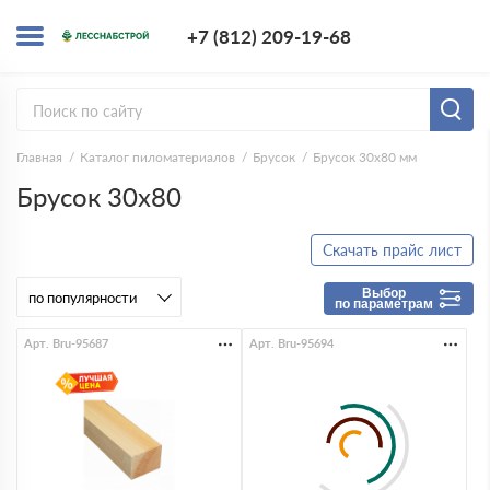
+7 (812) 209-1
+7 (812) 209-19-68
Заказать з
Главная
Каталог пиломатериалов
Брусок
Брусок 30x80 мм
Брусок 30x80
Скачать прайс лист
Выбор
по параметрам
Арт. Bru-95687
Арт. Bru-95694