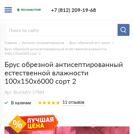
+7 (812) 209-1
+7 (812) 209-19-68
Заказать з
Главная
Каталог пиломатериалов
Брус обрезной ест. влаж
Брус обрезной антисептированный естественной влажности
100х150х6000 сорт 2
Брус обрезной антисептированный
естественной влажности
100х150х6000 сорт 2
Арт. BruObEV-57984
11 отзывов
В наличии