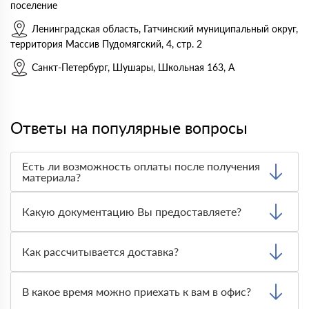
поселение
Ленинградская область, Гатчинский муниципальный округ,
территория Массив Пудомягский, 4, стр. 2
Санкт-Петербург, Шушары, Школьная 163, А
Ответы на популярные вопросы
Есть ли возможность оплаты после получения
материала?
Да. Самый распространенный способ оплаты у нас -
оплата по факту получения товара. При этом, если
Какую документацию Вы предоставляете?
доставленный товар был ненадлежащего качества, то
Вы вправе от него отказаться.
С каждой товарной позицией мы предоставляем все
сертификаты и паспорта качества, а также товарно-
Как рассчитывается доставка?
транспортную накладную.
После оформления заявки с Вами свяжется
персональный менеджер для уточнения деталей заказа.
В какое время можно приехать к вам в офис?
Далее он передает заявку нашему логисту для оценки