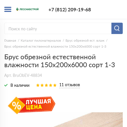
+7 (812) 209-1
+7 (812) 209-19-68
Заказать з
Главная
Каталог пиломатериалов
Брус обрезной ест. влаж
Брус обрезной естественной влажности 150х200х6000 сорт 1-3
Брус обрезной естественной
влажности 150х200х6000 сорт 1-3
Арт. BruObEV-48834
11 отзывов
В наличии