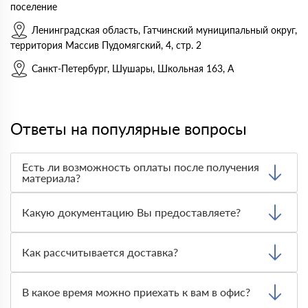
поселение
Ленинградская область, Гатчинский муниципальный округ,
территория Массив Пудомягский, 4, стр. 2
Санкт-Петербург, Шушары, Школьная 163, А
Ответы на популярные вопросы
Есть ли возможность оплаты после получения
материала?
Да. Самый распространенный способ оплаты у нас -
оплата по факту получения товара. При этом, если
Какую документацию Вы предоставляете?
доставленный товар был ненадлежащего качества, то
Вы вправе от него отказаться.
С каждой товарной позицией мы предоставляем все
сертификаты и паспорта качества, а также товарно-
Как рассчитывается доставка?
транспортную накладную.
После оформления заявки с Вами свяжется
персональный менеджер для уточнения деталей заказа.
В какое время можно приехать к вам в офис?
Далее он передает заявку нашему логисту для оценки